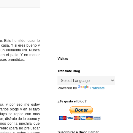
. Este humilde lector lo
 casa. Y si eres bueno y
 un elemento util. Nunca
en el patio. Y en menor
Visitas
luces prendidas.
Translate Blog
.
Powered by
Translate
¿Te gusta el blog?
ega, y por eso me estoy
arios blogs y en el tuyo
 tuyo se repite con mas
n, disfruto de lo bueno y
mos por la mochila que
rebro (para no prejuzgar
Suscribirse a David Fergar