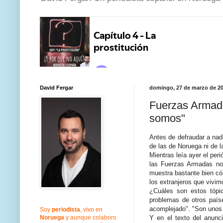
David Fergar
domingo, 27 de marzo de 2
Fuerzas Armada
somos"
Antes de defraudar a nadi
de las de Noruega ni de l
Mientras leía ayer el per
las Fuerzas Armadas n
muestra bastante bien có
los extranjeros que vivi
¿Cuáles son estos tópic
problemas de otros país
acomplejado". "Son unos
Soy
periodista
, vivo en
Y en el texto del anunc
Noruega
y aunque colaboro