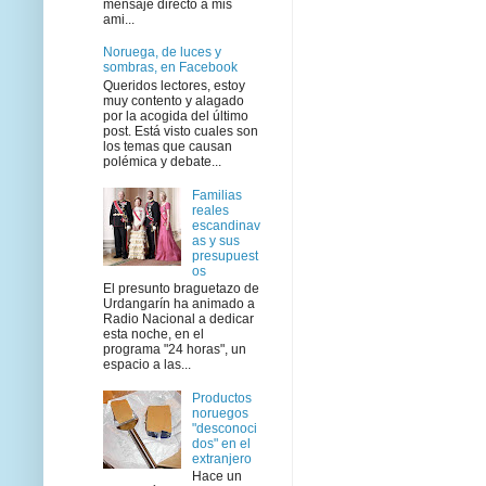
mensaje directo a mis
ami...
Noruega, de luces y
sombras, en Facebook
Queridos lectores, estoy
muy contento y alagado
por la acogida del último
post. Está visto cuales son
los temas que causan
polémica y debate...
Familias
reales
escandinav
as y sus
presupuest
os
El presunto braguetazo de
Urdangarín ha animado a
Radio Nacional a dedicar
esta noche, en el
programa "24 horas", un
espacio a las...
Productos
noruegos
"desconoci
dos" en el
extranjero
Hace un