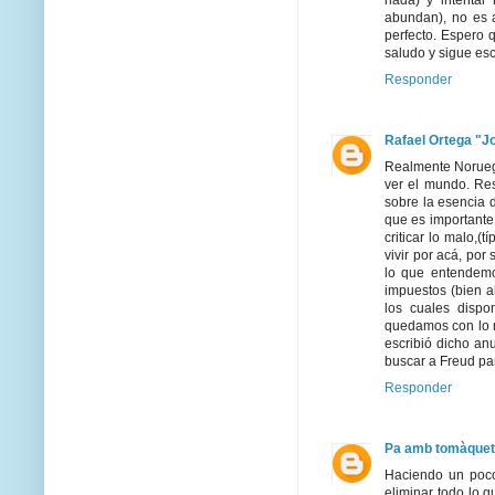
nada) y intentar
abundan), no es a
perfecto. Espero 
saludo y sigue esc
Responder
Rafael Ortega "J
Realmente Noruega
ver el mundo. Res
sobre la esencia d
que es importante
criticar lo malo,(
vivir por acá, po
lo que entendemos
impuestos (bien a
los cuales dispo
quedamos con lo m
escribió dicho an
buscar a Freud par
Responder
Pa amb tomàquet
Haciendo un poco
eliminar todo lo 