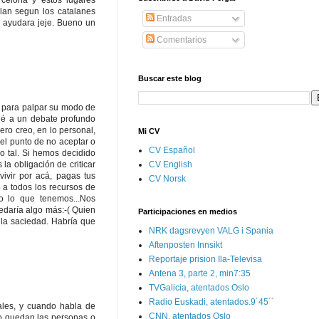
rcelona y estos lugares
alan segun los catalanes
Entradas
o ayudara jeje. Bueno un
Comentarios
Buscar este blog
á para palpar su modo de
ié a un debate profundo
ero creo, en lo personal,
Mi CV
el punto de no aceptar o
CV Español
mo tal. Si hemos decidido
CV English
a obligación de criticar
ivir por acá, pagas tus
CV Norsk
 a todos los recursos de
do lo que tenemos...Nos
edaría algo más:-( Quien
Participaciones en medios
 la saciedad. Habría que
NRK dagsrevyen VALG i Spania
Aftenposten Innsikt
Reportaje prision Ila-Televisa
Antena 3, parte 2, min7:35
TVGalicia, atentados Oslo
Radio Euskadi, atentados.9´45´´
ales, y cuando habla de
CNN, atentados Oslo
lo quedan las personas o