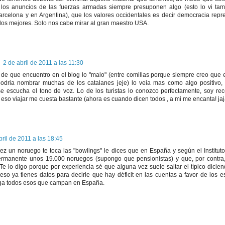
l los anuncios de las fuerzas armadas siempre presuponen algo (esto lo vi ta
Barcelona y en Argentina), que los valores occidentales es decir democracia rep
os mejores. Solo nos cabe mirar al gran maestro USA.
2 de abril de 2011 a las 11:30
 de que encuentro en el blog lo "malo" (entre comillas porque siempre creo que 
podria nombrar muchas de los catalanes jeje) lo veia mas como algo positivo
e escucha el tono de voz. Lo de los turistas lo conozco perfectamente, soy rece
eso viajar me cuesta bastante (ahora es cuando dicen todos , a mi me encanta! jaj
bril de 2011 a las 18:45
vez un noruego te toca las "bowlings" le dices que en España y según el Instituto
ermanente unos 19.000 noruegos (supongo que pensionistas) y que, por contra
e lo digo porque por experiencia sé que alguna vez suele saltar el típico diciend
 eso ya tienes datos para decirle que hay déficit en las cuentas a favor de los 
ga todos esos que campan en España.