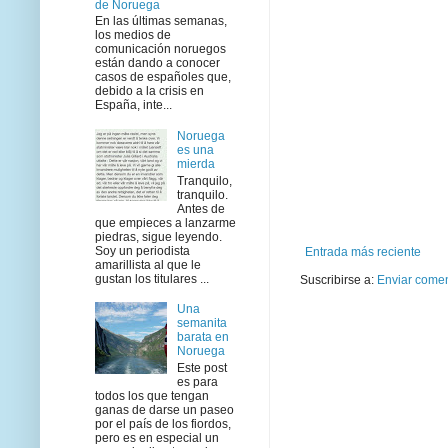
de Noruega
En las últimas semanas,
los medios de
comunicación noruegos
están dando a conocer
casos de españoles que,
debido a la crisis en
España, inte...
Noruega
es una
mierda
Tranquilo,
tranquilo.
Antes de
que empieces a lanzarme
piedras, sigue leyendo.
Soy un periodista
Entrada más reciente
amarillista al que le
gustan los titulares ...
Suscribirse a:
Enviar comen
Una
semanita
barata en
Noruega
Este post
es para
todos los que tengan
ganas de darse un paseo
por el país de los fiordos,
pero es en especial un