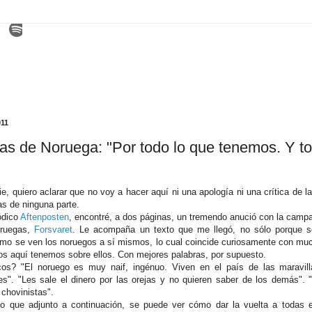
011
s de Noruega: "Por todo lo que tenemos. Y to
e, quiero aclarar que no voy a hacer aquí ni una apología ni una crítica de 
as de ninguna parte.
iódico
Aftenposten
, encontré, a dos páginas, un tremendo anució con la camp
oruegas,
Forsvaret
. Le acompaña un texto que me llegó, no sólo porque s
mo se ven los noruegos a sí mismos, lo cual coincide curiosamente con muc
mos aquí tenemos sobre ellos. Con mejores palabras, por supuesto.
os? "El noruego es muy naif, ingénuo. Viven en el país de las maravill
es". "Les sale el dinero por las orejas y no quieren saber de los demás".
 chovinistas".
io que adjunto a continuación, se puede ver cómo dar la vuelta a todas 