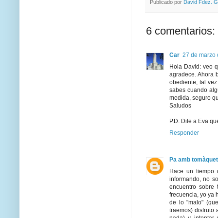
Publicado por
David Fdez. G
6 comentarios:
Car
27 de marzo 
Hola David: veo q
agradece. Ahora b
obediente, tal ve
sabes cuando algu
medida, seguro que
Saludos
P.D. Dile a Eva q
Responder
Pa amb tomàquet
Hace un tiempo q
informando, no so
encuentro sobre 
frecuencia, yo ya 
de lo "malo" (qu
traemos) disfruto