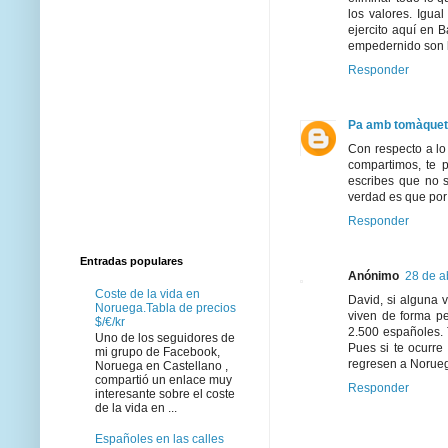
los valores. Igua
ejercito aquí en 
empedernido son l
Responder
Pa amb tomàquet
Con respecto a lo
compartimos, te 
escribes que no s
verdad es que por 
Responder
Entradas populares
Anónimo
28 de a
Coste de la vida en
David, si alguna 
Noruega.Tabla de precios
viven de forma p
$/€/kr
2.500 españoles. T
Uno de los seguidores de
Pues si te ocurre
mi grupo de Facebook,
regresen a Norue
Noruega en Castellano ,
compartió un enlace muy
Responder
interesante sobre el coste
de la vida en ...
Españoles en las calles