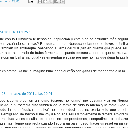
arcia
en
21:01
de 2011 a las 21:57
ue con la Primavera te llenas de inspiración y este blog se actualiza más seguido
ien, ¿cuándo se alistas? Recuerda que en Noruega dejan que te lleves el fusil a
z tambien un antitanque. Volviendo al tema del fusil, ten en cuenta que puede ser
n alce atiborrado de frutos fermentados,pueda encarar a todo lo que se mueva 
 con un fusil a mano, tal vez entiendan en casa por que no hay que dejar tantas 
ue es broma. Ya me la imagino frunciendo el ceño con ganas de mandarme a la m...
28 de marzo de 2011 a las 20:01
ue sigo tu blog, en un futuro (espero no lejano) me gustaria vivir en Noru
lo de la burocracia sino tambien de la forma de vida lo bueno y lo malo. Sigo v
todo la parte "topica negativa" no quiero decir que no exista solo que en el
he emigrado, de hecho si me voy a Noruega seria simplemente la tercera emigracio
e muchas veces resulta ser lo que no comprendemos, compartimos o rechaza
 aun mas. Tengo una regla cuando llego a un pais nuevo, hacer un reset en mi ce