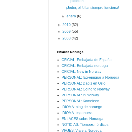
pidieron...
¡Joder, el follar siempre funciona!
►
enero
(6)
►
2010
(32)
►
2009
(55)
►
2008
(42)
Enlaces Noruega
OFICIAL: Embajada de España
OFICIAL: Embajada noruega
OFICIAL: New in Norway
PERSONAL: faq-emigrar a Noruega
PERSONAL: Daoiz en Oslo
PERSONAL: Going to Norway
PERSONAL: In Norway
PERSONAL: Kameleon
IDIOMA: blog de noruego
IDIOMA: espanorsk
ENLACES sobre Noruega
NOTICIAS: Tiempos nórdicos
VIAJES: Viaje a Noruega