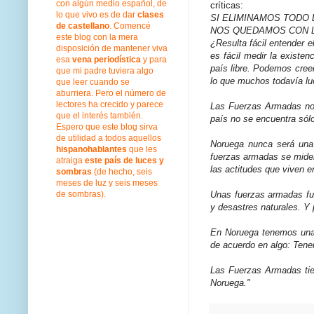
con algún medio español, de
críticas:
lo que vivo es de dar
clases
SI ELIMINAMOS TODO 
de castellano
. Comencé
NOS QUEDAMOS CON 
este blog con la mera
¿Resulta fácil entender el
disposición de mantener viva
es fácil medir la existe
esa
vena periodística
y para
país libre. Podemos cree
que mi padre tuviera algo
lo que muchos todavía l
que leer cuando se
aburriera. Pero el número de
lectores ha crecido y parece
Las Fuerzas Armadas no
que el interés también.
país no se encuentra sól
Espero que este blog sirva
de utilidad a todos aquellos
Noruega nunca será una 
hispanohablantes
que les
fuerzas armadas se miden
atraiga
este país de luces y
las actitudes que viven 
sombras
(de hecho, seis
meses de luz y seis meses
Unas fuerzas armadas fu
de sombras).
y desastres naturales. Y 
En Noruega tenemos una r
de acuerdo en algo: Ten
Las Fuerzas Armadas tien
Noruega."