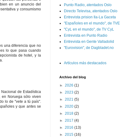
mbien en un anuncio del
Punto Radio, atentados Oslo
resentativa y consumismo
Directo Televisa, atentados Oslo
Entrevista prision Ila-La Gaceta
"Españoles en el mundo", de TVE
"CyL en el mundo", de TV CyL
Entrevista en Punto Radio
Entrevista en Gente Valladolid
es una diferencia que no
"Eurovision", de Dagbladet.no
, es lo que pasa cuando
pcionista de hotel, y la
a.
Artículos más destacados
Archivo del blog
►
2026
(1)
 Nacional de Estadística
►
2023
(2)
, en Noruega sólo viven
►
2021
(5)
o lo de "vete a tú país".
►
2020
(2)
españoles y que antes se
►
2018
(2)
►
2017
(4)
►
2016
(13)
►
2015
(16)