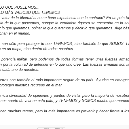
LO QUE POSEEMOS...
LO MÁS VALIOSO QUE TENEMOS
 valor de la libertad si no se tiene experiencia con lo contrario? En un país t
ncia de lo que poseemos, aunque la verdadera riqueza se encuentra en lo s
r lo que queramos, opinar lo que queramos y decir lo que queramos. Algo bás
uchan en el mundo.
 son sólo para proteger lo que TENEMOS, sino también lo que SOMOS. Las
o en un mapa, sino dentro de todos nosotros.
potencia militar, pero podemos de todas formas tener unas fuerzas armad
 por la voluntad de defender en lo que uno cree. Las fuerzas armadas son l
en cada uno de nosotros.
ertes son también el más importante seguro de su país. Ayudan en emergen
protegen nuestros recursos en el mar.
ica diversidad de opiniones y puntos de vista, pero la mayoría de nosotro
emos suerte de vivir en este país, y TENEMOS y SOMOS mucho que merece l
en muchas tareas, pero la más importante es prevenir y hacer frente a los