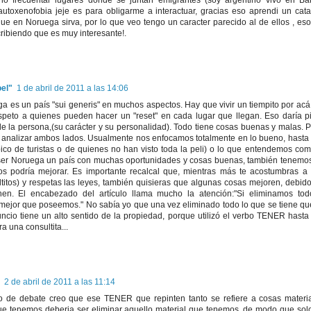
 no frecuentar lugares donde se juntan emigrantes (soy argentino vivo en Ba
utoxenofobia jeje es para obligarme a interactuar, gracias eso aprendi un cat
que en Noruega sirva, por lo que veo tengo un caracter parecido al de ellos , es
ribiendo que es muy interesante!.
oel"
1 de abril de 2011 a las 14:06
 es un país "sui generis" en muchos aspectos. Hay que vivir un tiempito por ac
peto a quienes pueden hacer un "reset" en cada lugar que llegan. Eso daría p
e la persona,(su carácter y su personalidad). Todo tiene cosas buenas y malas. P
 analizar ambos lados. Usualmente nos enfocamos totalmente en lo bueno, hasta 
típico de turistas o de quienes no han visto toda la peli) o lo que entendemos co
r ser Noruega un país con muchas oportunidades y cosas buenas, también tenemos l
 podría mejorar. Es importante recalcal que, mientras más te acostumbras a v
ltitos) y respetas las leyes, también quisieras que algunas cosas mejoren, debido
nen. El encabezado del artículo llama mucho la atención:"Si eliminamos to
ejor que poseemos." No sabía yo que una vez eliminado todo lo que se tiene qu
uncio tiene un alto sentido de la propiedad, porque utilizó el verbo TENER hasta
a una consultita...
2 de abril de 2011 a las 11:14
 de debate creo que ese TENER que repinten tanto se refiere a cosas materi
que tenemos deberia ser eliminar aquello material que tenemos, de modo que so