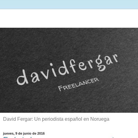
David Fergar: Un periodista español en Noruega
jueves, 9 de junio de 2016