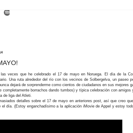
14
 MAYO!
las veces que he celebrado el 17 de mayo en Noruega. El día de la Con
ario. Una ruta alrededor del río con los vecinos de Solbergelva, un paseo
(nunca dejará de sorprenderme como cientos de ciudadanos en sus mejores g
e completamente borrachos dando tumbos) y típica celebración con amigos y
a de liga del Atleti.
asiados detalles sobre el 17 de mayo en anteriores post, así que creo que
e el día. (Estoy enganchadísimo a la aplicación iMovie de Appel y estoy tod