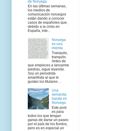
de Noruega
En las últimas semanas,
los medios de
comunicación noruegos
están dando a conocer
casos de españoles que,
debido a la crisis en
España, inte...
Noruega
es una
mierda
Tranquilo,
tranquilo.
Antes de
que empieces a lanzarme
piedras, sigue leyendo.
Soy un periodista
amarillista al que le
gustan los titulares ...
Una
semanita
barata en
Noruega
Este post
es para
todos los que tengan
ganas de darse un paseo
por el país de los fiordos,
pero es en especial un