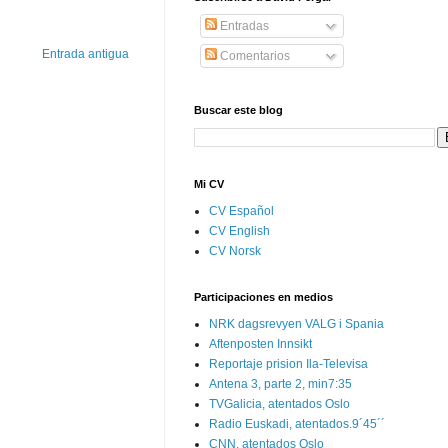
Entradas
Entrada antigua
Comentarios
Buscar este blog
Mi CV
CV Español
CV English
CV Norsk
Participaciones en medios
NRK dagsrevyen VALG i Spania
Aftenposten Innsikt
Reportaje prision Ila-Televisa
Antena 3, parte 2, min7:35
TVGalicia, atentados Oslo
Radio Euskadi, atentados.9´45´´
CNN, atentados Oslo