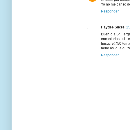
Yo no me canso de
Responder
Haydee Sucre
25
Buen dia Sr. Ferg
encantarias si
hgsucre@507gmail.
hehe asi que quiza
Responder