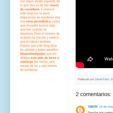
con algún medio español, de
lo que vivo es de dar
clases
de castellano
. Comencé
este blog con la mera
disposición de mantener viva
esa
vena periodística
y para
que mi padre tuviera algo
que leer cuando se
aburriera. Pero el número de
lectores ha crecido y parece
que el interés también.
Espero que este blog sirva
de utilidad a todos aquellos
hispanohablantes
que les
atraiga
este país de luces y
sombras
(de hecho, seis
meses de luz y seis meses
de sombras).
Publicado por
David Fdez. G
2 comentarios:
SIMON
18 de may
Gracias por compar