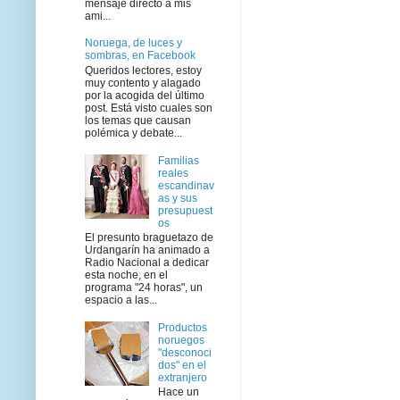
mensaje directo a mis
ami...
Noruega, de luces y
sombras, en Facebook
Queridos lectores, estoy
muy contento y alagado
por la acogida del último
post. Está visto cuales son
los temas que causan
polémica y debate...
Familias
reales
escandinav
as y sus
presupuest
os
El presunto braguetazo de
Urdangarín ha animado a
Radio Nacional a dedicar
esta noche, en el
programa "24 horas", un
espacio a las...
Productos
noruegos
"desconoci
dos" en el
extranjero
Hace un