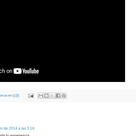
arcia
en
0:05
o de 2014 a las 5:18
tir tu experiencia.