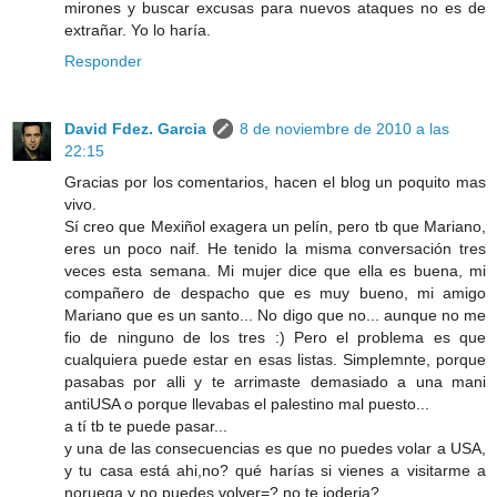
mirones y buscar excusas para nuevos ataques no es de
extrañar. Yo lo haría.
Responder
David Fdez. Garcia
8 de noviembre de 2010 a las
22:15
Gracias por los comentarios, hacen el blog un poquito mas
vivo.
Sí creo que Mexiñol exagera un pelín, pero tb que Mariano,
eres un poco naif. He tenido la misma conversación tres
veces esta semana. Mi mujer dice que ella es buena, mi
compañero de despacho que es muy bueno, mi amigo
Mariano que es un santo... No digo que no... aunque no me
fio de ninguno de los tres :) Pero el problema es que
cualquiera puede estar en esas listas. Simplemnte, porque
pasabas por alli y te arrimaste demasiado a una mani
antiUSA o porque llevabas el palestino mal puesto...
a tí tb te puede pasar...
y una de las consecuencias es que no puedes volar a USA,
y tu casa está ahi,no? qué harías si vienes a visitarme a
noruega y no puedes volver=? no te joderia?