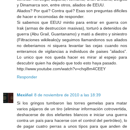
y Dinamarca son, entre otros, aliados de EEUU.
Aliados? Por qué? Contra qué? Esas son preguntas dificiles
de hacer e incomodas de responder.
Si sabemos que EEUU mintio para entrar en guerra con
Irak (armas de destruccion masivas), torturó a detenidos de
guerra (Abu Grail, Guantanamo) y mató a diestro y siniestro
(Filtraciones wikileaks)y seguimos llamandonos sus aliados
no deberiamos ni siquera levantar las cejas cuando nos
enteramos de vigilancias a individuos de paises "aliados".
Lo unico que nos queda hacer es mirar al espejo para
descubrir quien ha dejado que todo esto haya pasado.
http://www.youtube.com/watch?v=chqi8m4CEEY
Responder
Mexiñol
8 de noviembre de 2010 a las 18:39
Si los gringos tumbaron las torres gemelas para matar
varios pájaros de un tiro (eliminar información cotrovertida,
deshacerse de dos elefantes blancos e iniciar una guerra
contra un país para hacerse con el control del pertróleo), lo
de pagar cuatro perras a unos típos para que anden de