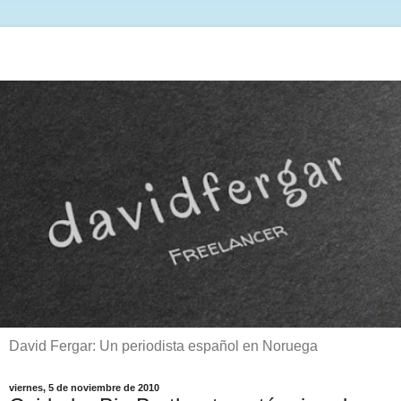
David Fergar: Un periodista español en Noruega
viernes, 5 de noviembre de 2010