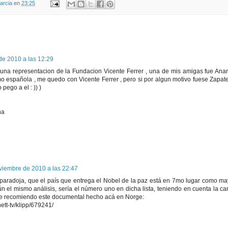
arcia
en
23:25
de 2010 a las 12:29
una representacion de la Fundacion Vicente Ferrer , una de mis amigas fue Anant
o española , me quedo con Vicente Ferrer , pero si por algun motivo fuese Zapate
 pego a el : )) )
na
viembre de 2010 a las 22:47
paradoja, que el país que entrega el Nobel de la paz está en 7mo lugar como m
n el mismo análisis, sería el número uno en dicha lista, teniendo en cuenta la ca
Te recomiendo este documental hecho acá en Norge:
ett-tv/klipp/679241/