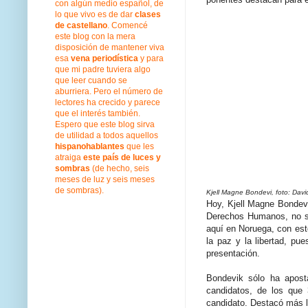
con algún medio español, de
lo que vivo es de dar
clases
de castellano
. Comencé
este blog con la mera
disposición de mantener viva
esa
vena periodística
y para
que mi padre tuviera algo
que leer cuando se
aburriera. Pero el número de
lectores ha crecido y parece
que el interés también.
Espero que este blog sirva
de utilidad a todos aquellos
hispanohablantes
que les
atraiga
este país de luces y
sombras
(de hecho, seis
meses de luz y seis meses
de sombras).
Kjell Magne Bondevi, foto: Davi
Hoy, Kjell Magne Bondevi
Derechos Humanos, no se
aquí en Noruega, con est
la paz y la libertad, p
presentación.
Bondevik sólo ha aposta
candidatos, de los que 
candidato. Destacó más l