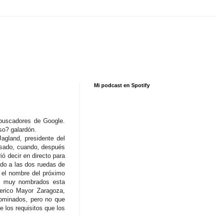
Mi podcast en Spotify
s buscadores de Google.
so? galardón.
agland, presidente del
asado, cuando, después
ó decir en directo para
ido a las dos ruedas de
e el nombre del próximo
ido muy nombrados esta
erico Mayor Zaragoza,
nominados, pero no que
 los requisitos que los