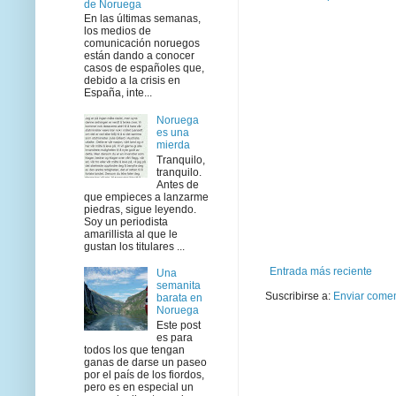
de Noruega
En las últimas semanas,
los medios de
comunicación noruegos
están dando a conocer
casos de españoles que,
debido a la crisis en
España, inte...
Noruega
es una
mierda
Tranquilo,
tranquilo.
Antes de
que empieces a lanzarme
piedras, sigue leyendo.
Soy un periodista
amarillista al que le
gustan los titulares ...
Entrada más reciente
Una
semanita
Suscribirse a:
Enviar comen
barata en
Noruega
Este post
es para
todos los que tengan
ganas de darse un paseo
por el país de los fiordos,
pero es en especial un