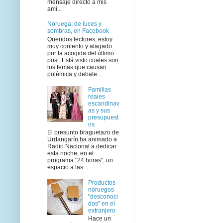
mensaje directo a mis
ami...
Noruega, de luces y
sombras, en Facebook
Queridos lectores, estoy
muy contento y alagado
por la acogida del último
post. Está visto cuales son
los temas que causan
polémica y debate...
Familias
reales
escandinav
as y sus
presupuest
os
El presunto braguetazo de
Urdangarín ha animado a
Radio Nacional a dedicar
esta noche, en el
programa "24 horas", un
espacio a las...
Productos
noruegos
"desconoci
dos" en el
extranjero
Hace un