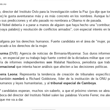
rio.no
, director del Instituto Oslo para la Investigación sobre la Paz (ya dije que t
os) le gusta aventurarse más y es más concreto en los nombres. Aunque la 
en sus predicciones y el año pasado no nombrara a Obama ni de pasada.
l Nobel debería ir a parar a manos de alguien que haya hecho una "contribució
vaya palabro) y resolución de conflictos armados", con especial interés en la
afgana por los derechos humanos. Fuerte candidata en el área de "mujer, p
ocado a los derechos de la mujer.
Burma
(DVB): Agencia de noticias de Birmania-Myanmar. Sus duros informes 
 en especial por su trabajo bajo fuerte control de la dictadura militar que con
ría de informes independientes
son
Malahat Nasibova, periodista que trab
ternacional
que intenta hacer análisis que afecten a las decisiones políticas.
ierra Leona
: Representa la tendencia de creación de tribunales específico
 también
nombró
a Richard Goldstone, líder de la institución de la ONU pa
humanos y leyes humanitarias, y al
tribunal especial de Camboya
.
237 candidatos esperan, muchos sin saberlo, a que el próximo viernes se abra
a boca del director del Instituto Nobel salen las palabras Vicente Ferrer, me al
 que me va a dar.