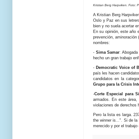
Kristian Berg Harpviken. Foto: P
A Kristian Berg Harpviken
Oslo y Paz en sus letrer
bien y no suela acertar 
En su opinión, este año e
prevención, aminoración (
nombres:
-
Sima Samar
: Abogada 
hecho un gran trabajo enf
-
Democratic Voice of 
país les hacen candidatos,
candidatos en la catego
Grupo para la Crisis In
-
Corte Especial para S
armados. En este área,
violaciones de derechos 
Pero la lista es larga. 
the winner is...". Si de l
merecido y por el trabajo