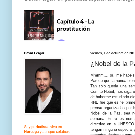
David Fergar
viernes, 1 de octubre de 201
¿Nobel de la P
Mmmm.... sí, me habéis p
Parece que la nunca bien
Tan sólo queda una sema
Comité Nobel, nos diga e
de haberme estudiado die
RNE fue que es "el prime
prensa organizadas por l
Nobel de la Paz, sea ne
semana. Entre los nombr
directivo en la UNESCO 
Soy
periodista
, vivo en
tengan ninguna especial p
Noruega
y aunque colaboro
ponentes destacan para e