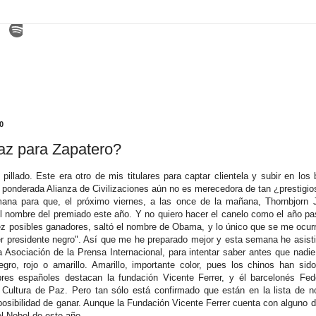
0
az para Zapatero?
illado. Este era otro de mis titulares para captar clientela y subir en lo
 ponderada Alianza de Civilizaciones aún no es merecedora de tan ¿prestigio
na para que, el próximo viernes, a las once de la mañana, Thornbjorn J
l nombre del premiado este año. Y no quiero hacer el canelo como el año p
z posibles ganadores, saltó el nombre de Obama, y lo único que se me ocurri
r presidente negro". Así que me he preparado mejor y esta semana he asist
a Asociación de la Prensa Internacional, para intentar saber antes que nadi
gro, rojo o amarillo. Amarillo, importante color, pues los chinos han s
es españoles destacan la fundación Vicente Ferrer, y él barcelonés Fed
Cultura de Paz. Pero tan sólo está confirmado que están en la lista de 
osibilidad de ganar. Aunque la Fundación Vicente Ferrer cuenta con alguno de
l Nobel de este año.