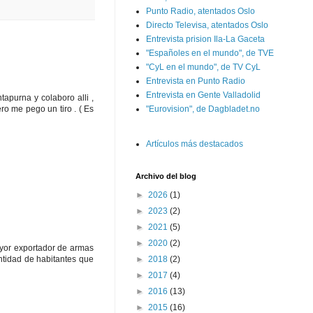
Punto Radio, atentados Oslo
Directo Televisa, atentados Oslo
Entrevista prision Ila-La Gaceta
"Españoles en el mundo", de TVE
"CyL en el mundo", de TV CyL
Entrevista en Punto Radio
Entrevista en Gente Valladolid
apurna y colaboro alli ,
ro me pego un tiro . ( Es
"Eurovision", de Dagbladet.no
Artículos más destacados
Archivo del blog
►
2026
(1)
►
2023
(2)
►
2021
(5)
►
2020
(2)
ayor exportador de armas
ntidad de habitantes que
►
2018
(2)
►
2017
(4)
►
2016
(13)
►
2015
(16)