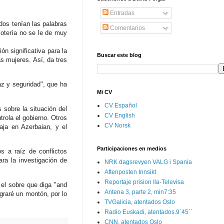
Entradas
odos tenían las palabras
Comentarios
lotería no se le de muy
n significativa para la
Buscar este blog
s mujeres. Así, da tres
az y seguridad", que ha
Mi CV
CV Español
sobre la situación del
CV English
trola el gobierno. Otros
CV Norsk
aja en Azerbaian, y el
Participaciones en medios
s a raíz de conflictos
ra la investigación de
NRK dagsrevyen VALG i Spania
Aftenposten Innsikt
Reportaje prision Ila-Televisa
 el sobre que diga "and
Antena 3, parte 2, min7:35
egraré un montón, por lo
TVGalicia, atentados Oslo
Radio Euskadi, atentados.9´45´´
CNN, atentados Oslo