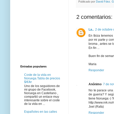
Publicado por
David Fdez. G
2 comentarios:
La..
2 de octubre 
En Ibiza tenemos 
por mi parte y com
broma , antes se lo
En fin ...
Buen fin de sema
Maria
Entradas populares
Responder
Coste de la vida en
Noruega.Tabla de precios
$/€/kr
Anónimo
7 de no
Uno de los seguidores de
mi grupo de Facebook,
No te parace una 
Noruega en Castellano ,
de guerra? Y segú
compartió un enlace muy
tiene Noruega:-) 
interesante sobre el coste
http://www.nrk.no/n
de la vida en ...
Joel (Rafa)
Españoles en las calles
Responder