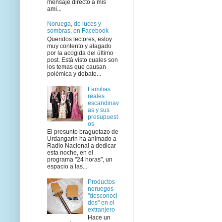
mensaje directo a mis
ami...
Noruega, de luces y
sombras, en Facebook
Queridos lectores, estoy
muy contento y alagado
por la acogida del último
post. Está visto cuales son
los temas que causan
polémica y debate...
Familias
reales
escandinav
as y sus
presupuest
os
El presunto braguetazo de
Urdangarín ha animado a
Radio Nacional a dedicar
esta noche, en el
programa "24 horas", un
espacio a las...
Productos
noruegos
"desconoci
dos" en el
extranjero
Hace un