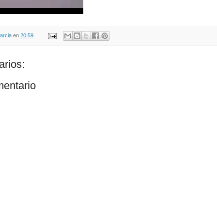
arcia
en
20:59
rios:
mentario