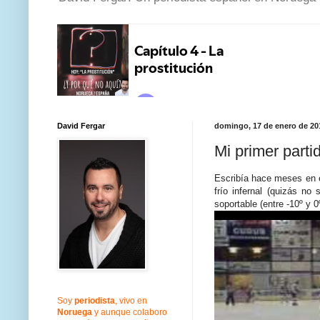
David Fergar
domingo, 17 de enero de 20
Mi primer part
Escribía hace meses en 
frío infernal (quizás no
soportable (entre -10º y 0
Soy
periodista
, vivo en
Noruega
y aunque colaboro