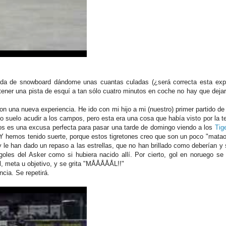
da de snowboard dándome unas cuantas culadas (¿será correcta esta expr
ener una pista de esquí a tan sólo cuatro minutos en coche no hay que deja
n una nueva experiencia. He ido con mi hijo a mi (nuestro) primer partido de
o suelo acudir a los campos, pero esta era una cosa que había visto por la te
ños es una excusa perfecta para pasar una tarde de domingo viendo a los
Tig
. Y hemos tenido suerte, porque estos tigretones creo que son un poco "mata
y le han dado un repaso a las estrellas, que no han brillado como deberían y 
goles del Asker como si hubiera nacido allí. Por cierto, gol en noruego se
l, meta u objetivo, y se grita "MÅÅÅÅÅL!!"
ncia. Se repetirá.