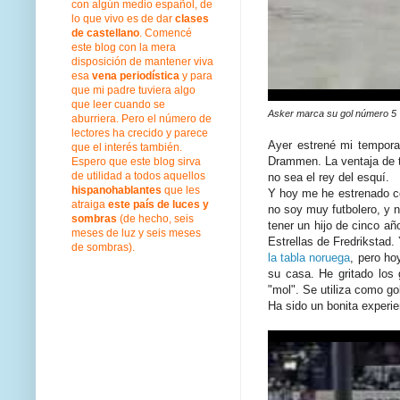
con algún medio español, de
lo que vivo es de dar
clases
de castellano
. Comencé
este blog con la mera
disposición de mantener viva
esa
vena periodística
y para
que mi padre tuviera algo
que leer cuando se
Asker marca su gol número 5
aburriera. Pero el número de
lectores ha crecido y parece
Ayer estrené mi tempora
que el interés también.
Drammen. La ventaja de t
Espero que este blog sirva
de utilidad a todos aquellos
no sea el rey del esquí.
hispanohablantes
que les
Y hoy me he estrenado co
atraiga
este país de luces y
no soy muy futbolero, y n
sombras
(de hecho, seis
tener un hijo de cinco a
meses de luz y seis meses
Estrellas de Fredrikstad
de sombras).
la tabla noruega
, pero ho
su casa. He gritado los 
"mol". Se utiliza como go
Ha sido un bonita experie