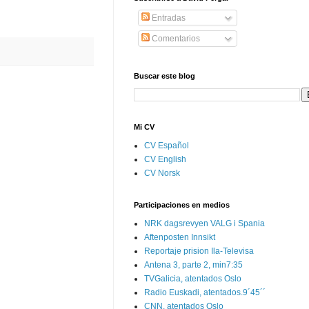
Entradas
Comentarios
Buscar este blog
Mi CV
CV Español
CV English
CV Norsk
Participaciones en medios
NRK dagsrevyen VALG i Spania
Aftenposten Innsikt
Reportaje prision Ila-Televisa
Antena 3, parte 2, min7:35
TVGalicia, atentados Oslo
Radio Euskadi, atentados.9´45´´
CNN, atentados Oslo