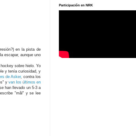
Participación en NRK
esión?) en la pista de
rla escapar, aunque uno
 hockey sobre hielo. Yo
le y tenía curiosidad, y
ers de Asker
, contra los
os" y
van los últimos en
se han llevado un 5-3 a
 escribe "mål" y se lee