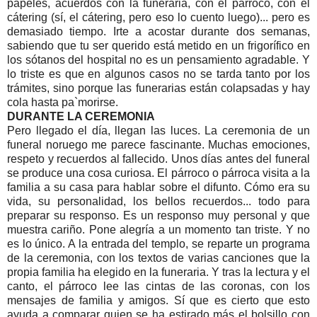
papeles, acuerdos con la funeraria, con el párroco, con el
cátering (sí, el cátering, pero eso lo cuento luego)... pero es
demasiado tiempo. Irte a acostar durante dos semanas,
sabiendo que tu ser querido está metido en un frigorífico en
los sótanos del hospital no es un pensamiento agradable. Y
lo triste es que en algunos casos no se tarda tanto por los
trámites, sino porque las funerarias están colapsadas y hay
cola hasta pa`morirse.
DURANTE LA CEREMONIA
Pero llegado el día, llegan las luces. La ceremonia de un
funeral noruego me parece fascinante. Muchas emociones,
respeto y recuerdos al fallecido. Unos días antes del funeral
se produce una cosa curiosa. El párroco o párroca visita a la
familia a su casa para hablar sobre el difunto. Cómo era su
vida, su personalidad, los bellos recuerdos... todo para
preparar su responso. Es un responso muy personal y que
muestra cariño. Pone alegría a un momento tan triste. Y no
es lo único. A la entrada del templo, se reparte un programa
de la ceremonia, con los textos de varias canciones que la
propia familia ha elegido en la funeraria. Y tras la lectura y el
canto, el párroco lee las cintas de las coronas, con los
mensajes de familia y amigos. Sí que es cierto que esto
ayuda a comparar quien se ha estirado más el bolsillo con