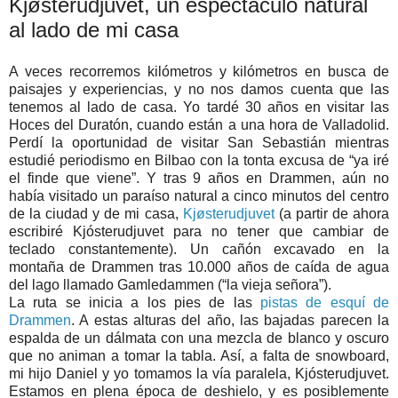
Kjøsterudjuvet, un espectáculo natural
al lado de mi casa
A veces recorremos kilómetros y kilómetros en busca de
paisajes y experiencias, y no nos damos cuenta que las
tenemos al lado de casa. Yo tardé 30 años en visitar las
Hoces del Duratón, cuando están a una hora de Valladolid.
Perdí la oportunidad de visitar San Sebastián mientras
estudié periodismo en Bilbao con la tonta excusa de “ya iré
el finde que viene”. Y tras 9 años en Drammen, aún no
había visitado un paraíso natural a cinco minutos del centro
de la ciudad y de mi casa,
Kjøsterudjuvet
(a partir de ahora
escribiré Kjósterudjuvet para no tener que cambiar de
teclado constantemente). Un cañón excavado en la
montaña de Drammen tras 10.000 años de caída de agua
del lago llamado Gamledammen (“la vieja señora”).
La ruta se inicia a los pies de las
pistas de esquí de
Drammen
. A estas alturas del año, las bajadas parecen la
espalda de un dálmata con una mezcla de blanco y oscuro
que no animan a tomar la tabla. Así, a falta de snowboard,
mi hijo Daniel y yo tomamos la vía paralela, Kjósterudjuvet.
Estamos en plena época de deshielo, y es posiblemente