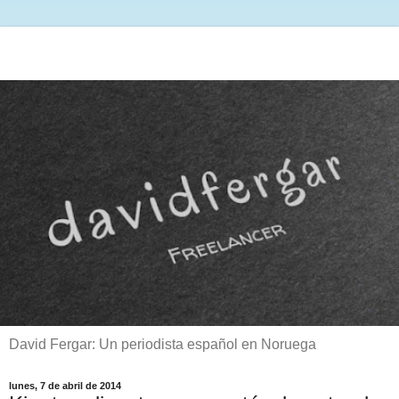
David Fergar: Un periodista español en Noruega
lunes, 7 de abril de 2014