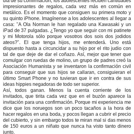
día de su confirmación, los adolescentes reciben cantidades
impresionantes de regalos, cada vez más en común en
metálico. Es el momento que consiguen su primera moto y
su quinto iPhone. Imagínense a los adolescentes al llegar a
casa: "A Ola Norman le han regalado una Kawasaki y un
iPad de 37 pulgadas. ¿Tengo yo que seguir con mi patinete
y mi Motorola sólo porque vosotros dos sois dos jodidos
ateos?". El que tenga hijos, me entenderá. Uno está
dispuesto hasta a circuncidar a su hijo por el rito judio con
tal de que deje de dar el coñazo. Así, mejor que tener que
comulgar con ruedas de molino, un grupo de padres creó la
Asociación Humanista y se inventaron la confirmación civil
para conseguir que sus hijos se callaran, consiguieran el
último Smart Phone y no tuvieran que ir en contra de sus
ideas hippies negadoras de todo ser superior.
Así, todos ganan. Menos la cuenta corriente de los
invitados, que tirita cada vez que en el buzón aparece la
invitación para una confirmación. Porque mi experiencia me
dice que los noruegos son un poco tacaños a la hora de
hacer regalos en una boda, y pocos llegan a cubrir el precio
del cubierto, y sin embargo todos te miran mal si das menos
de 150 euros a un niñato que nunca ha visto tanto dinero
junto.