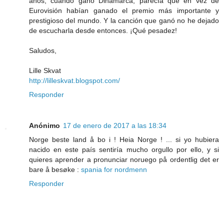
años, cuando ganó Dinamarca, parecía que en vez de
Eurovisión habían ganado el premio más importante y
prestigioso del mundo. Y la canción que ganó no he dejado
de escucharla desde entonces. ¡Qué pesadez!
Saludos,
Lille Skvat
http://lilleskvat.blogspot.com/
Responder
Anónimo
17 de enero de 2017 a las 18:34
Norge beste land å bo i ! Heia Norge ! ... si yo hubiera
nacido en este país sentiría mucho orgullo por ello, y si
quieres aprender a pronunciar noruego på ordentlig det er
bare å besøke :
spania for nordmenn
Responder